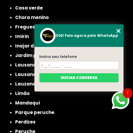
casa verde
chora menino
freguesia do ó
Olá! Fale agora pelo WhatsApp
imirin
inajar de souza
jardim picolo
Insira seu telefone
lausane
lausane paulista
INICIAR CONVERSA
lauzane
1
limão
mandaqui
parque peruche
perdizes
peruche