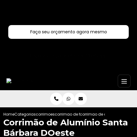
Entre em contato com um de nossos especialistas!
Faça seu orçamento agora mesmo
Faça seu orçamento por Whatsapp
Home
Categorias
corrimoes
corrimao de ferro
corrimao de aluminio santa b
Corrimão de Alumínio Santa
Bárbara DOeste