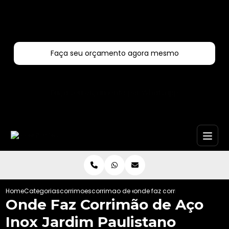
Entre em contato com um de nossos especialistas!
Faça seu orçamento agora mesmo
Faça seu orçamento por Whatsapp
Home
Categorias
corrimoes
corrimao de escada
onde faz corrimao de aco ino
Onde Faz Corrimão de Aço
Inox Jardim Paulistano