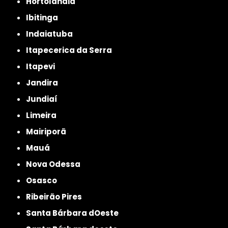
Hortolândia
Ibitinga
Indaiatuba
Itapecerica da Serra
Itapevi
Jandira
Jundiaí
Limeira
Mairiporã
Mauá
Nova Odessa
Osasco
Ribeirão Pires
Santa Bárbara dOeste