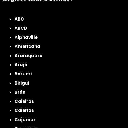
ZONA NORTE
Grande São Paulo
Zona Leste
Zona Oeste
Zona Sul
ABC
ABCD
Alphaville
Americana
Araraquara
Arujá
Barueri
Birigui
Brás
Caieiras
Caierias
Cajamar