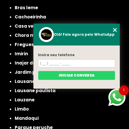
bras leme
cachoeirinha
casa verde
Olá! Fale agora pelo WhatsApp
chora menino
freguesia do ó
imirin
Insira seu telefone
inajar de souza
jardim picolo
INICIAR CONVERSA
lausane
lausane paulista
1
lauzane
limão
mandaqui
parque peruche