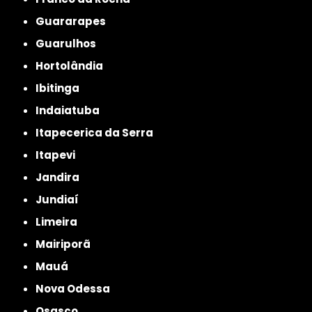
Guararapes
Guarulhos
Hortolândia
Ibitinga
Indaiatuba
Itapecerica da Serra
Itapevi
Jandira
Jundiaí
Limeira
Mairiporã
Mauá
Nova Odessa
Osasco