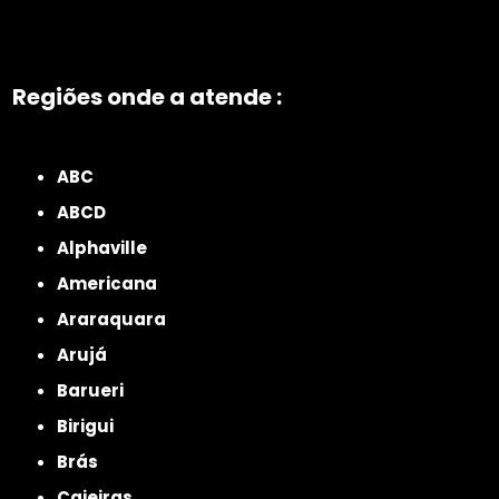
Regiões onde a atende :
ZONA NORTE
Grande São Paulo
Zona Leste
Zona Oeste
Zona Sul
ABC
ABCD
Alphaville
Americana
Araraquara
Arujá
Barueri
Birigui
Brás
Caieiras