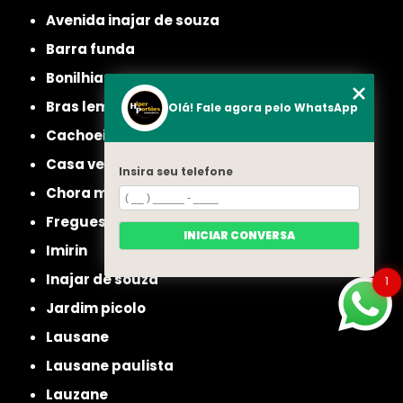
avenida inajar de souza
barra funda
bonilhia
bras leme
Olá! Fale agora pelo WhatsApp
cachoeirinha
casa verde
Insira seu telefone
chora menino
freguesia do ó
INICIAR CONVERSA
imirin
inajar de souza
1
jardim picolo
lausane
lausane paulista
lauzane