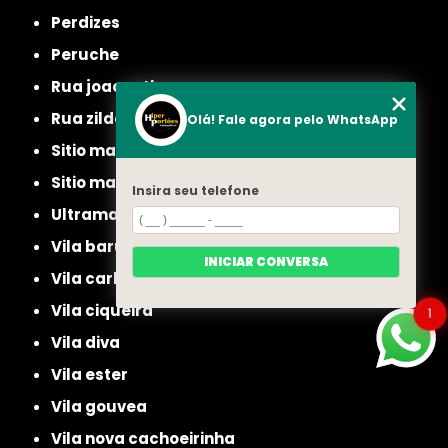
perdizes
peruche
rua joao ruthe
rua zilda
Olá! Fale agora pelo WhatsApp
sitio manda aqui
sitio mandaqui
Insira seu telefone
ultramarino
vila baruel
INICIAR CONVERSA
vila carbone
vila ciqueira
1
vila diva
vila ester
vila gouvea
vila nova cachoeirinha