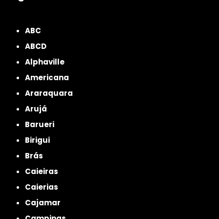
ZONA NORTE
Grande São Paulo
Zona Leste
Zona Oeste
Zona Sul
ABC
ABCD
Alphaville
Americana
Araraquara
Arujá
Barueri
Birigui
Brás
Caieiras
Caierias
Cajamar
Campinas