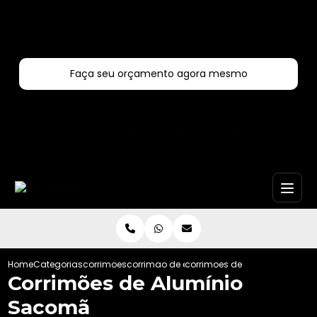
Entre em contato com um de nossos especialistas!
Faça seu orçamento agora mesmo
Faça seu orçamento por Whatsapp
Home
Categorias
corrimoes
corrimao de escada externa
corrimoes de aluminio saco
Corrimões de Alumínio
Sacomã