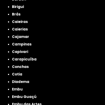
Birigui
Brás
Caieiras
Caierias
Cajamar
Campinas
Capivari
Carapicuíba
Conchas
Cotia
Diadema
Embu
Embu Guaçú
Embu das Artes