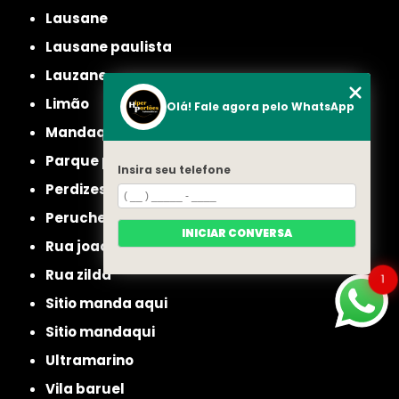
lausane
lausane paulista
lauzane
limão
Olá! Fale agora pelo WhatsApp
mandaqui
parque peruche
Insira seu telefone
perdizes
peruche
INICIAR CONVERSA
rua joao ruthe
rua zilda
1
sitio manda aqui
sitio mandaqui
ultramarino
vila baruel