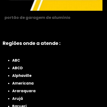
portão de garagem de alumínio
Regiões onde a atende :
ZONA NORTE
Grande São Paulo
Zona Leste
Zona Oeste
Zona Sul
ABC
ABCD
Alphaville
Americana
Araraquara
Arujá
Barueri