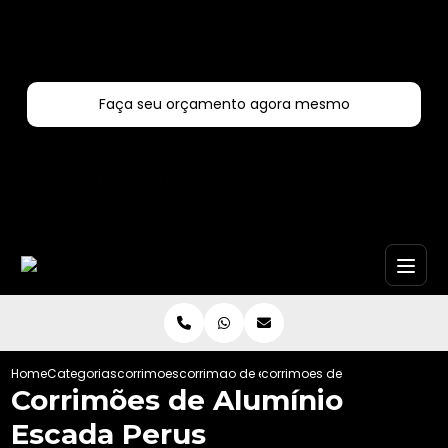
Entre em contato com um de nossos especialistas!
Faça seu orçamento agora mesmo
Faça seu orçamento por Whatsapp
Home
Categorias
corrimoes
corrimao de escada externa
corrimoes de aluminio escad
Corrimões de Alumínio
Escada Perus