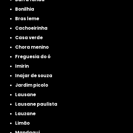
bonilhia
bras leme
cachoeirinha
casa verde
chora menino
freguesia do ó
imirin
inajar de souza
jardim picolo
lausane
lausane paulista
lauzane
limão
mandaqui