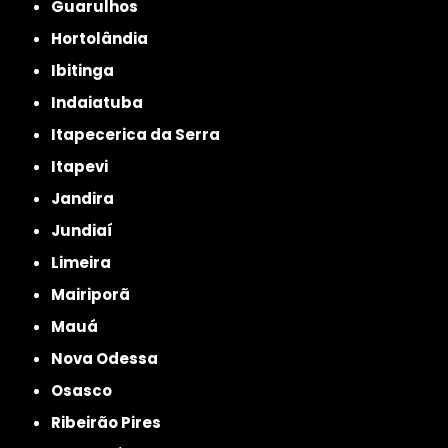
Guarulhos
Hortolândia
Ibitinga
Indaiatuba
Itapecerica da Serra
Itapevi
Jandira
Jundiaí
Limeira
Mairiporã
Mauá
Nova Odessa
Osasco
Ribeirão Pires