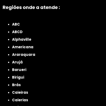
Regiões onde a atende :
ZONA NORTE
Grande São Paulo
Zona Leste
Zona Oeste
Zona Sul
ABC
ABCD
Alphaville
Americana
Araraquara
Arujá
Barueri
Birigui
Brás
Caieiras
Caierias