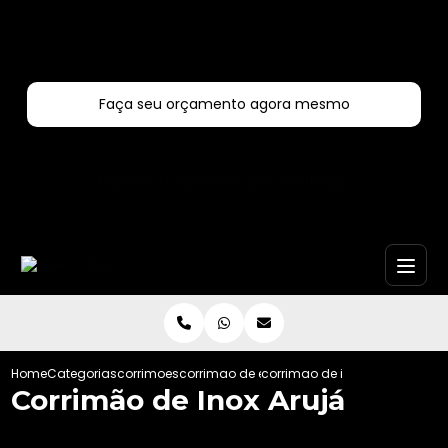
Entre em contato com um de nossos especialistas!
Faça seu orçamento agora mesmo
Faça seu orçamento por Whatsapp
Home
Categorias
corrimoes
corrimao de escada externa
corrimao de inox aruja
Corrimão de Inox Arujá