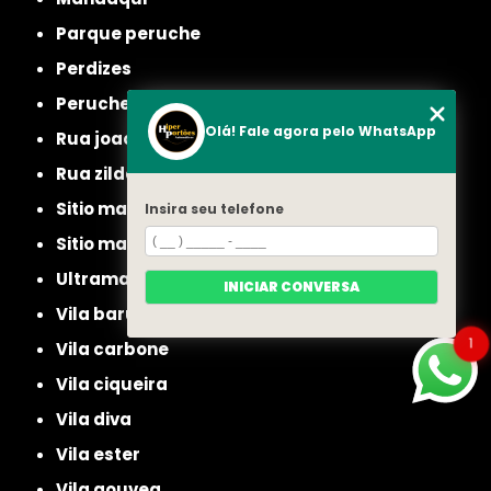
parque peruche
perdizes
peruche
Olá! Fale agora pelo WhatsApp
rua joao ruthe
rua zilda
sitio manda aqui
Insira seu telefone
sitio mandaqui
ultramarino
INICIAR CONVERSA
vila baruel
1
vila carbone
vila ciqueira
vila diva
vila ester
vila gouvea