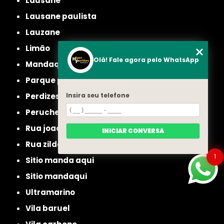
lausane
lausane paulista
lauzane
limão
Olá! Fale agora pelo WhatsApp
mandaqui
parque peruche
perdizes
Insira seu telefone
peruche
rua joao ruthe
INICIAR CONVERSA
rua zilda
1
sitio manda aqui
sitio mandaqui
ultramarino
vila baruel