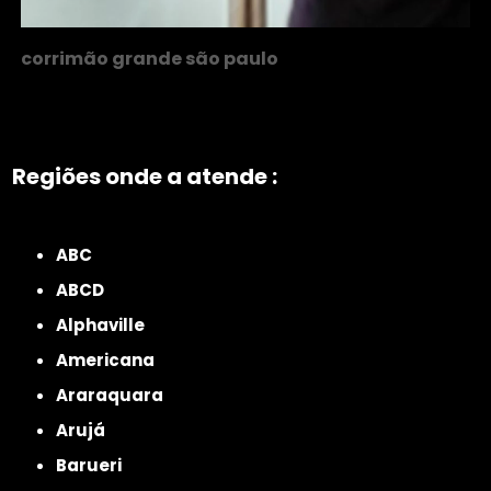
corrimão grande são paulo
Regiões onde a atende :
ZONA NORTE
Grande São Paulo
Zona Leste
Zona Oeste
Zona Sul
ABC
ABCD
Alphaville
Americana
Araraquara
Arujá
Barueri