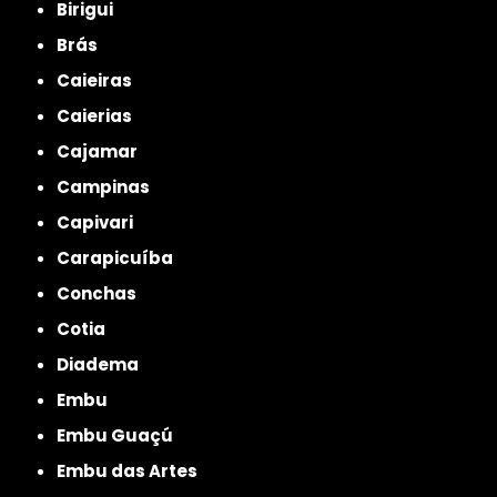
Birigui
Brás
Caieiras
Caierias
Cajamar
Campinas
Capivari
Carapicuíba
Conchas
Cotia
Diadema
Embu
Embu Guaçú
Embu das Artes