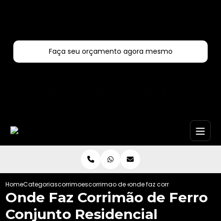
Entre em contato com um de nossos especialistas!
Faça seu orçamento agora mesmo
Faça seu orçamento por Whatsapp
Home
Categorias
corrimoes
corrimao de escada de aluminio
onde faz corrimao de ferro co
Onde Faz Corrimão de Ferro
Conjunto Residencial