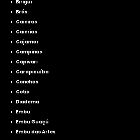
Birigui
Brás
Caieiras
Caierias
Cajamar
Campinas
Capivari
Carapicuíba
Conchas
Cotia
Diadema
Embu
Embu Guaçú
Embu das Artes