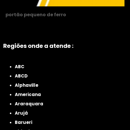
portão pequeno de ferro
Regiões onde a atende :
ZONA NORTE
Grande São Paulo
Zona Leste
Zona Oeste
Zona Sul
ABC
ABCD
Alphaville
Americana
Araraquara
Arujá
Barueri