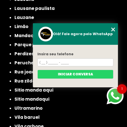
lausane paulista
lauzane
limão
Olá! Fale agora pelo WhatsApp
mandaqui
parque peruche
perdizes
Insira seu telefone
peruche
rua joao ruthe
INICIAR CONVERSA
rua zilda
1
sitio manda aqui
sitio mandaqui
ultramarino
vila baruel
vila carbone