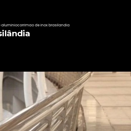
 aluminio
corrimao de inox brasilandia
ilândia