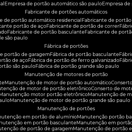
al
empresa de portão automático são paulo
empresa de
fabricante de portões automáticos
te de portão automático residencial
fabricante de portão
icante portão de aço
fabricante de portão de correr
fáb
zado
fabricante de portão basculante
fabricante de port
de são paulo
fábrica de portões
 de portão de garagem
fábrica de portão basculante
fábr
portão de aço
fábrica de portão de ferro galvanizado
fábr
portão são paulo
fábrica de portão grande são paulo
manutenção de motores de portão
te
manutenção de motor de portão automático
consert
utenção de motor de portão eletrônico
conserto de mot
manutenção motor portão eletrônico
manutenção de m
aulo
manutenção de motor de portão grande são paulo
manutenção de portões
anutenção em portão de alumínio
manutenção portão b
anutenção em portão basculante
manutenção em portã
nutenção de portão de garagem
manutenção de portão e