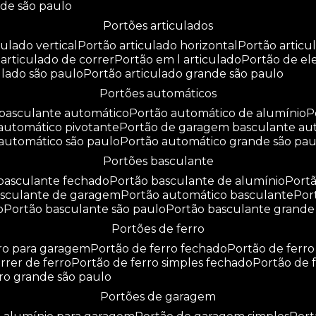
nde são paulo
portões articulados
culado vertical
portão articulado horizontal
portão artic
o articulado de correr
portão em l articulado
portão de e
culado são paulo
portão articulado grande são paulo
portões automáticos
o basculante automático
portão automático de alumínio
 automático pivotante
portão de garagem basculante au
 automático são paulo
portão automático grande são pau
portões basculante
 basculante fechado
portão basculante de alumínio
por
basculante de garagem
portão automático basculante
po
o
portão basculante são paulo
portão basculante grande
portões de ferro
rro para garagem
portão de ferro fechado
portão de ferr
orrer de ferro
portão de ferro simples fechado
portão de 
rro grande são paulo
portões de garagem