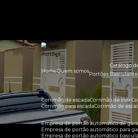
Entre em contato com um de nossos esp
Catálogo 
Home
Quem somos
Portões Basculante
corrimão de escada
corrimão de inox
c
corrimão para escada
corrimão de esca
empresa de portão automático de ga
empresa de portão automático para g
empresa de portão automático bascul