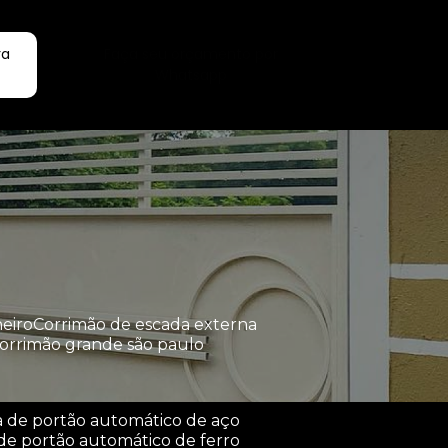
ra
Faça seu orçamento por
Whatsapp
heiro
corrimão de escada externa
corrimão grande são paulo
a de portão automático de aço
de portão automático de ferro