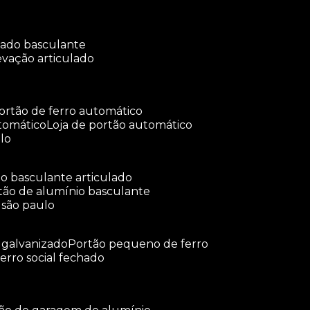
ulado basculante
levação articulado
portão de ferro automático
tomático
loja de portão automático
lo
tão basculante articulado
rtão de alumínio basculante
 são paulo
o galvanizado
portão pequeno de ferro
ferro social fechado