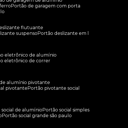
tão de garagem de alumínio
ferro
portão de garagem com porta
lo
deslizante flutuante
slizante suspenso
portão deslizante em l
tão eletrônico de alumínio
ão eletrônico de correr
 de alumínio pivotante
ial pivotante
portão pivotante social
o social de alumínio
portão social simples
o
portão social grande são paulo