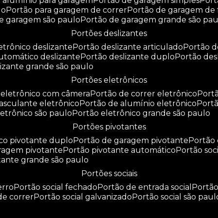
e alumínio para garagem
portão de garagem simples
por
do
portão para garagem de correr
portão de garagem de 
de garagem são paulo
portão de garagem grande são pau
portões deslizantes
letrônico deslizante
portão deslizante articulado
portão 
automático deslizante
portão deslizante duplo
portão de
slizante grande são paulo
portões eletrônicos
o eletrônico com câmera
portão de correr eletrônico
por
basculante eletrônico
portão de alumínio eletrônico
port
eletrônico são paulo
portão eletrônico grande são paulo
portões pivotantes
ico pivotante duplo
portão de garagem pivotante
portão
aragem pivotante
portão pivotante automático
portão soc
otante grande são paulo
portões sociais
erro
portão social fechado
portão de entrada social
portã
 de correr
portão social galvanizado
portão social são paul