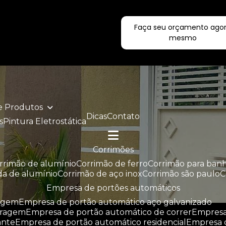
Faça seu orçamento ago
ecialistas!
mesmo
de Produtos
Dicas
Contato
s
Pintura Eletrostática
corrimões
orrimão de alumínio
corrimão de ferro
corrimão para ban
da de alumínio
corrimão de aço inox
corrimão são paulo
empresa de portões automáticos
ragem
empresa de portão automático aço galvanizado
aragem
empresa de portão automático de correr
empres
ante
empresa de portão automático residencial
empresa 