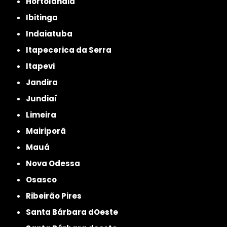
Hortolândia
Ibitinga
Indaiatuba
Itapecerica da Serra
Itapevi
Jandira
Jundiaí
Limeira
Mairiporã
Mauá
Nova Odessa
Osasco
Ribeirão Pires
Santa Bárbara dOeste