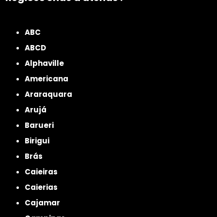
ZONA NORTE
Grande São Paulo
Zona Leste
Zona Oeste
Zona Sul
ABC
ABCD
Alphaville
Americana
Araraquara
Arujá
Barueri
Birigui
Brás
Caieiras
Caierias
Cajamar