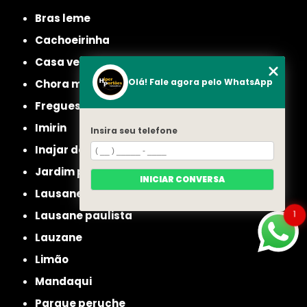
bras leme
cachoeirinha
casa verde
Olá! Fale agora pelo WhatsApp
chora menino
freguesia do ó
imirin
Insira seu telefone
inajar de souza
jardim picolo
INICIAR CONVERSA
lausane
1
lausane paulista
lauzane
limão
mandaqui
parque peruche