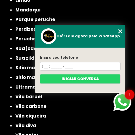
limão
mandaqui
parque peruche
perdizes
Olá! Fale agora pelo WhatsApp
peruche
rua joao ruthe
Insira seu telefone
rua zilda
sitio manda aqui
sitio mandaqui
INICIAR CONVERSA
ultramarino
1
vila baruel
vila carbone
vila ciqueira
vila diva