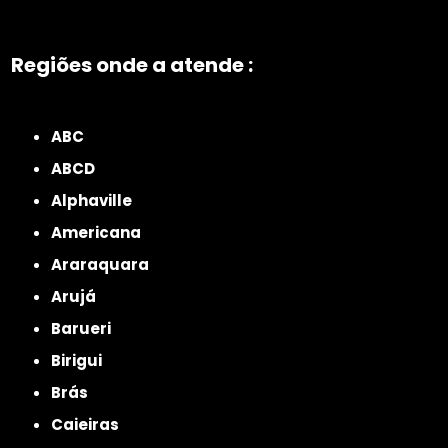
Regiões onde a atende :
ZONA NORTE
Grande São Paulo
Zona Leste
Zona Oeste
Zona Sul
ABC
ABCD
Alphaville
Americana
Araraquara
Arujá
Barueri
Birigui
Brás
Caieiras