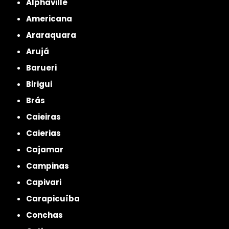
Alphaville
Americana
Araraquara
Arujá
Barueri
Birigui
Brás
Caieiras
Caierias
Cajamar
Campinas
Capivari
Carapicuíba
Conchas