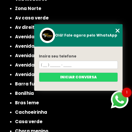
Zona Norte
av casa verde
av direitos humanos
Olá! Fale agora pelo WhatsApp
avenida casa verde
avenida deputado emilio carlos
avenida engenheiro caetano alvares
Insira seu telefone
avenida imirin
avenida inajar de souza
INICIAR CONVERSA
barra funda
1
bonilhia
bras leme
cachoeirinha
casa verde
chora menino