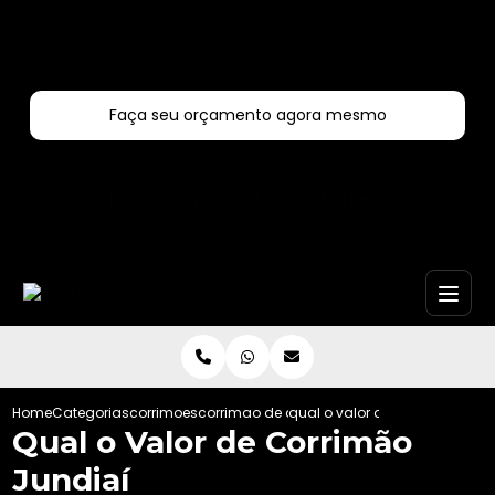
Entre em contato com um de nossos especialistas!
Faça seu orçamento agora mesmo
Faça seu orçamento por Whatsapp
Home
Categorias
corrimoes
corrimao de aco inox
qual o valor de corrimao jundi
Qual o Valor de Corrimão
Jundiaí