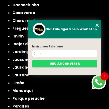
cachoeirinha
casa verde
chora menino
freguesia do ó
Olá! Fale agora pelo WhatsApp
imirin
inajar de souza
Insira seu telefone
jardim picolo
lausane
INICIAR CONVERSA
lausane paulista
lauzane
1
limão
mandaqui
parque peruche
perdizes