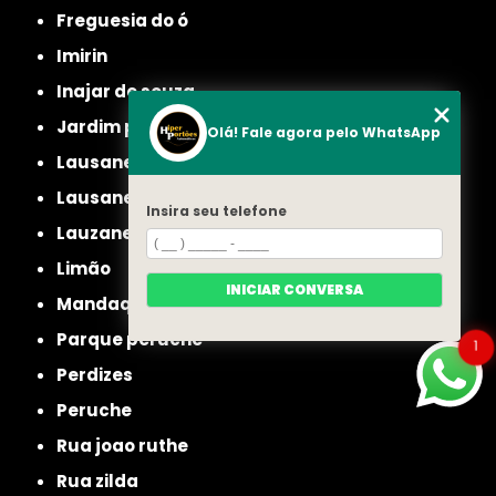
freguesia do ó
imirin
inajar de souza
jardim picolo
Olá! Fale agora pelo WhatsApp
lausane
lausane paulista
Insira seu telefone
lauzane
limão
INICIAR CONVERSA
mandaqui
parque peruche
1
perdizes
peruche
rua joao ruthe
rua zilda