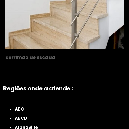
corrimão de escada
Regiões onde a atende :
ZONA NORTE
Grande São Paulo
Zona Leste
Zona Oeste
Zona Sul
ABC
ABCD
Alphaville