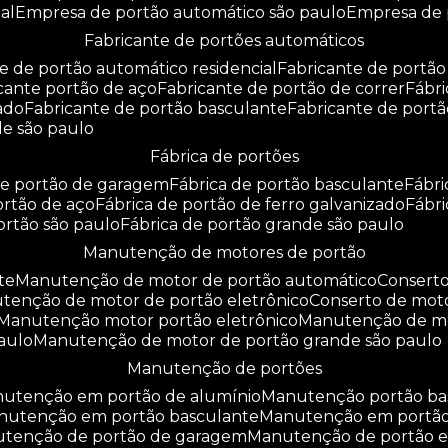
al
empresa de portão automático são paulo
empresa de
fabricante de portões automáticos
te de portão automático residencial
fabricante de portão
icante portão de aço
fabricante de portão de correr
fáb
zado
fabricante de portão basculante
fabricante de port
de são paulo
fábrica de portões
 de portão de garagem
fábrica de portão basculante
fábr
portão de aço
fábrica de portão de ferro galvanizado
fábr
portão são paulo
fábrica de portão grande são paulo
manutenção de motores de portão
te
manutenção de motor de portão automático
consert
utenção de motor de portão eletrônico
conserto de mot
manutenção motor portão eletrônico
manutenção de m
aulo
manutenção de motor de portão grande são paulo
manutenção de portões
anutenção em portão de alumínio
manutenção portão b
anutenção em portão basculante
manutenção em portã
nutenção de portão de garagem
manutenção de portão e