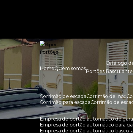
Entre em contato com um de nossos esp
Catálogo 
Home
Quem somos
Portões Basculante
corrimão de escada
corrimão de inox
c
corrimão para escada
corrimão de esca
empresa de portão automático de ga
empresa de portão automático para g
empresa de portão automático bascul