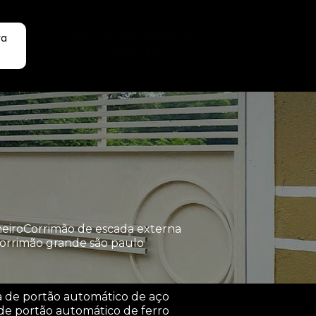
ra
Faça seu orçamento por
Whatsapp
heiro
corrimão de escada externa
corrimão grande são paulo
a de portão automático de aço
de portão automático de ferro