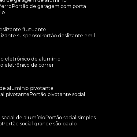
tão de garagem de alumínio
ferro
portão de garagem com porta
lo
deslizante flutuante
slizante suspenso
portão deslizante em l
tão eletrônico de alumínio
ão eletrônico de correr
 de alumínio pivotante
ial pivotante
portão pivotante social
o social de alumínio
portão social simples
o
portão social grande são paulo