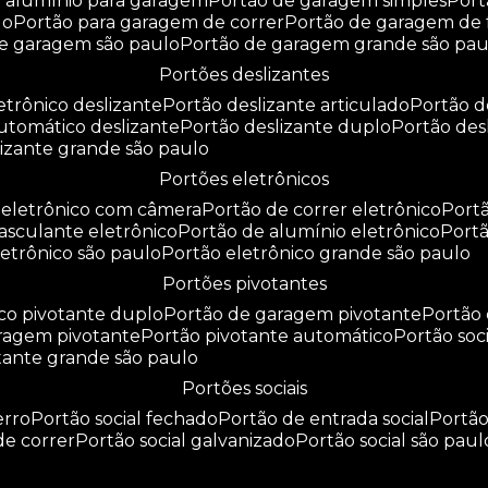
e alumínio para garagem
portão de garagem simples
por
do
portão para garagem de correr
portão de garagem de 
de garagem são paulo
portão de garagem grande são pau
portões deslizantes
letrônico deslizante
portão deslizante articulado
portão 
automático deslizante
portão deslizante duplo
portão de
slizante grande são paulo
portões eletrônicos
o eletrônico com câmera
portão de correr eletrônico
por
basculante eletrônico
portão de alumínio eletrônico
port
eletrônico são paulo
portão eletrônico grande são paulo
portões pivotantes
ico pivotante duplo
portão de garagem pivotante
portão
aragem pivotante
portão pivotante automático
portão soc
otante grande são paulo
portões sociais
erro
portão social fechado
portão de entrada social
portã
 de correr
portão social galvanizado
portão social são paul