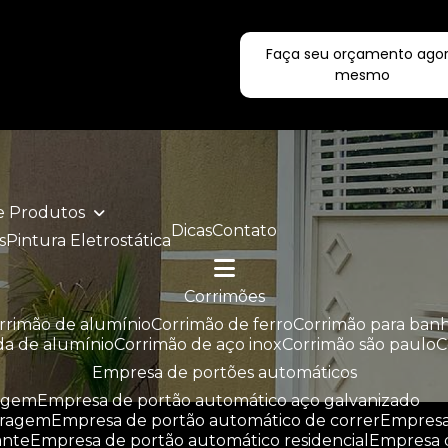
Faça seu orçamento ago
ecialistas!
mesmo
de Produtos
Dicas
Contato
s
Pintura Eletrostática
corrimões
orrimão de alumínio
corrimão de ferro
corrimão para ban
da de alumínio
corrimão de aço inox
corrimão são paulo
empresa de portões automáticos
ragem
empresa de portão automático aço galvanizado
aragem
empresa de portão automático de correr
empres
ante
empresa de portão automático residencial
empresa 