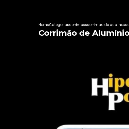
Home
Categorias
corrimoes
corrimao de aco inox
co
Corrimão de Alumínio