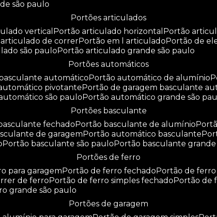
nde são paulo
portões articulados
culado vertical
portão articulado horizontal
portão artic
o articulado de correr
portão em l articulado
portão de e
culado são paulo
portão articulado grande são paulo
portões automáticos
o basculante automático
portão automático de alumínio
 automático pivotante
portão de garagem basculante au
 automático são paulo
portão automático grande são pau
portões basculante
 basculante fechado
portão basculante de alumínio
por
basculante de garagem
portão automático basculante
po
o
portão basculante são paulo
portão basculante grande
portões de ferro
rro para garagem
portão de ferro fechado
portão de ferr
orrer de ferro
portão de ferro simples fechado
portão de 
rro grande são paulo
portões de garagem