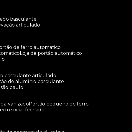
ulado basculante
levação articulado
portão de ferro automático
tomático
loja de portão automático
lo
tão basculante articulado
rtão de alumínio basculante
 são paulo
o galvanizado
portão pequeno de ferro
ferro social fechado